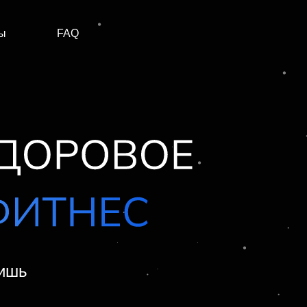
ы
FAQ
чишь